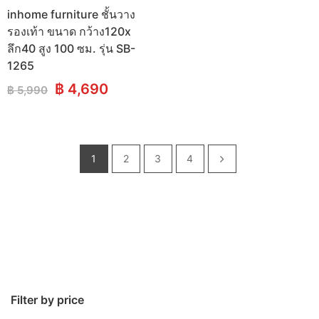
inhome furniture ชั้นวาง
รองเท้า ขนาด กว้าง120x
ลึก40 สูง 100 ซม. รุ่น SB-
1265
Original
Current
฿
4,690
฿
5,990
price
price
was:
is:
฿ 5,990.
฿ 4,690.
1
2
3
4
Filter by price