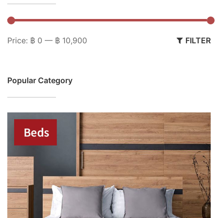
M
M
Price:
฿ 0
—
฿ 10,900
FILTER
pr
pr
Popular Category