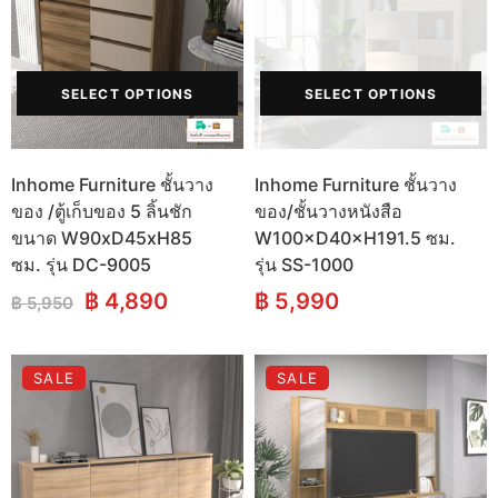
(SIDEBOARDS)
โต๊ะกลาง (COFFEE TABLES)
ตู้ลิ้นชัก (DRAWER CHESTS)
SELECT OPTIONS
SELECT OPTIONS
โต๊ะเครื่องแป้ง (DRESSING
TABLES)
Inhome Furniture ชั้นวาง
Inhome Furniture ชั้นวาง
ของ /ตู้เก็บของ 5 ลิ้นชัก
ของ/ชั้นวางหนังสือ
ชั้นวางของ (SHELVES)
ขนาด W90xD45xH85
W100×D40×H191.5 ซม.
ซม. รุ่น DC-9005
รุ่น SS-1000
ชั้นวางรองเท้า (SHOES
Original
Current
฿
4,890
฿
5,990
฿
5,950
CABINETS)
price
price
was:
is:
ตู้ข้างเตียง (SIDE TABLES)
฿ 5,950.
฿ 4,890.
SALE
SALE
โต๊ะทำงาน (DESKS)