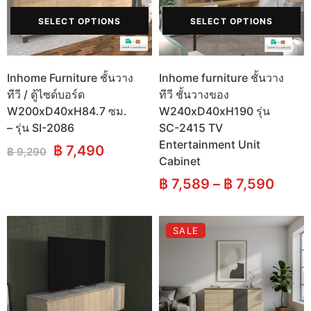
SELECT OPTIONS
SELECT OPTIONS
Inhome Furniture ชั้นวาง
Inhome furniture ชั้นวาง
ทีวี / ตู้ไซด์บอร์ด
ทีวี ชั้นวางของ
W200xD40xH84.7 ซม.
W240xD40xH190 รุ่น
– รุ่น SI-2086
SC-2415 TV
Entertainment Unit
Original
Current
฿
7,490
฿
9,290
Cabinet
price
price
was:
is:
฿
7,589
–
฿
7,590
฿ 9,290.
฿ 7,490.
SALE