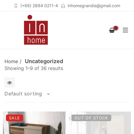
(+66) 2894 0211-4
inhomegrandis@gmail.com
COLLECTION
PRODUCT
ROOM
0
STUTTGART
เฟอร์นิเจอร์สำหรับห้องนอน
เตียงนอน (BEDS)
(BEDROOM)
COLOGNE
ตู้เสื้อผ้าวอล์คอินโคเซต (WALK
เฟอร์นิเจอร์สำหรับห้องนั่งเล่น
IN CLOSET)
Uncategorized
Home
BERLIN
Showing 1–9 of 36 results
(LIVING ROOM)
ชั้นวางจอคอมพิวเตอร์
BREMEN
เฟอร์นิเจอร์สำหรับห้องทำงาน
(COMPUTER STAND)
SOLID OAK
1
Default sorting
(HOME OFFICE)
ตู้เสื้อผ้า (WARDROBES)
GRAPHITE
2
ชั้นวางทีวี (TV CABINETS)
columns
SALE
OUT OF STOCK
ตู้เก็บของอเนกประสงค์