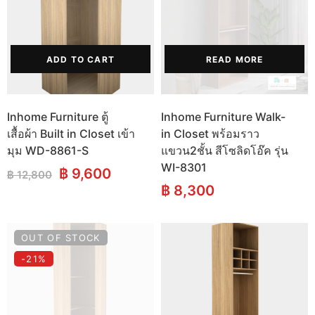
(SIDEBOARDS)
โต๊ะกลาง (COFFEE TABLES)
ตู้ลิ้นชัก (DRAWER CHESTS)
ADD TO CART
READ MORE
โต๊ะเครื่องแป้ง (DRESSING
TABLES)
Inhome Furniture ตู้
Inhome Furniture Walk-
เสื้อผ้า Built in Closet เข้า
in Closet พร้อมราว
ชั้นวางของ (SHELVES)
มุม WD-8861-S
แขวน2ชั้น สีโซลิดโอ๊ค รุ่น
WI-8301
Original
Current
ชั้นวางรองเท้า (SHOES
฿
9,600
฿
12,800
price
price
฿
8,300
CABINETS)
was:
is:
฿ 12,800.
฿ 9,600.
ตู้ข้างเตียง (SIDE TABLES)
OUT OF STOCK
โต๊ะทำงาน (DESKS)
-21%