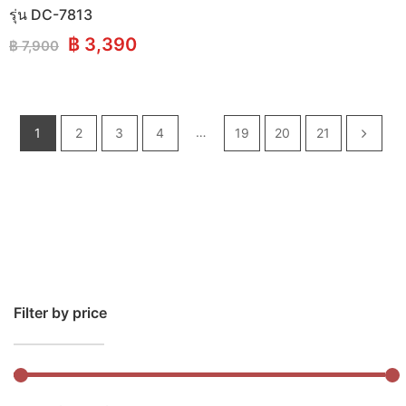
รุ่น DC-7813
Original
Current
฿
3,390
฿
7,900
price
price
was:
is:
฿ 7,900.
฿ 3,390.
…
1
2
3
4
19
20
21
Filter by price