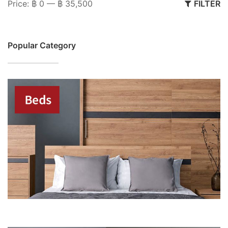
M
M
Price:
฿ 0
—
฿ 35,500
FILTER
pr
pr
Popular Category