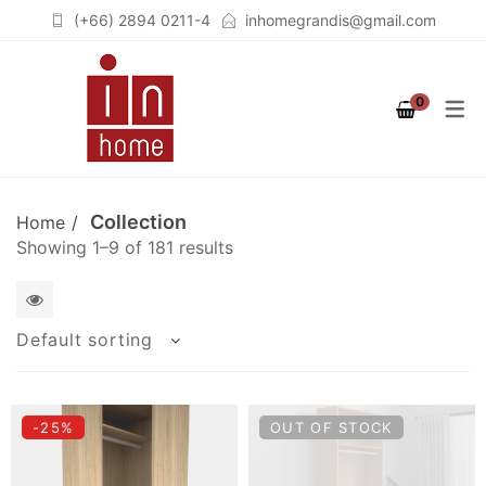
(+66) 2894 0211-4
inhomegrandis@gmail.com
COLLECTION
PRODUCT
ROOM
0
STUTTGART
เฟอร์นิเจอร์สำหรับห้องนอน
เตียงนอน (BEDS)
(BEDROOM)
COLOGNE
ตู้เสื้อผ้าวอล์คอินโคเซต (WALK
เฟอร์นิเจอร์สำหรับห้องนั่งเล่น
IN CLOSET)
Collection
Home
BERLIN
Showing 1–9 of 181 results
(LIVING ROOM)
ชั้นวางจอคอมพิวเตอร์
BREMEN
เฟอร์นิเจอร์สำหรับห้องทำงาน
(COMPUTER STAND)
SOLID OAK
1
Default sorting
(HOME OFFICE)
ตู้เสื้อผ้า (WARDROBES)
GRAPHITE
2
ชั้นวางทีวี (TV CABINETS)
columns
-25%
OUT OF STOCK
ตู้เก็บของอเนกประสงค์