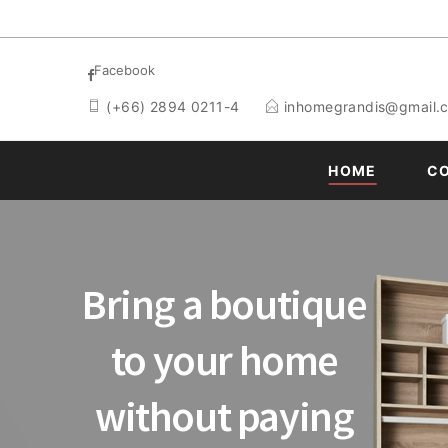
Facebook
(+66) 2894 0211-4
inhomegrandis@gmail.
HOME
C
Bring a boutique
to your home
without paying