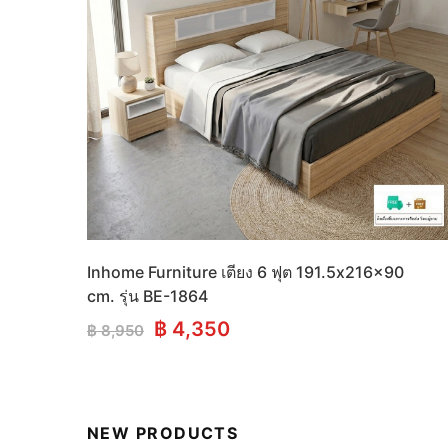
Inhome Furniture เตียง 6 ฟุต 191.5x216x90
cm. รุ่น BE-1864
Original
Current
฿
4,350
฿
8,950
price
price
was:
is:
฿ 8,950.
฿ 4,350.
NEW PRODUCTS