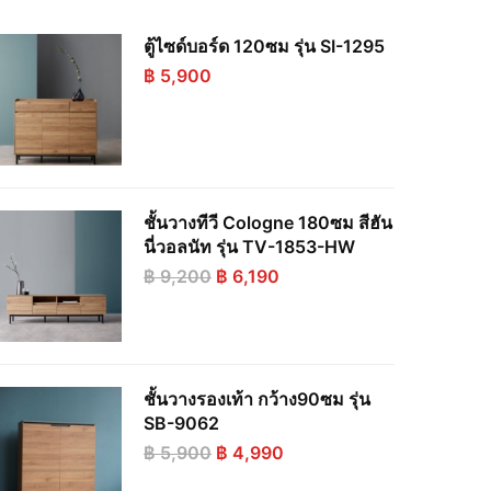
ตู้ไซด์บอร์ด 120ซม รุ่น SI-1295
฿
5,900
ชั้นวางทีวี Cologne 180ซม สีฮัน
นี่วอลนัท รุ่น TV-1853-HW
Original
Current
฿
9,200
฿
6,190
price
price
was:
is:
฿ 9,200.
฿ 6,190.
ชั้นวางรองเท้า กว้าง90ซม รุ่น
SB-9062
Original
Current
฿
5,900
฿
4,990
price
price