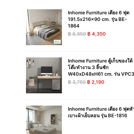
Inhome Furniture เตียง 6 ฟุต
191.5x216x90 cm. รุ่น BE-
1864
Original
Current
฿
8,950
฿
4,350
price
price
was:
is:
฿ 8,950.
฿ 4,350.
Inhome Furniture ตู้เก็บของใต้
โต๊ะทำงาน 3 ลิ้นชัก
W40xD48xH61 cm. ร่น VPC
Original
Current
฿
3,750
฿
2,190
price
price
was:
is:
฿ 3,750.
฿ 2,190.
Inhome Furniture เตียง 6 ฟุตหั
เบาะผ้าเย็บลอน รุ่น BE-1816