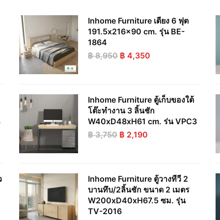
Inhome Furniture เตียง 6 ฟุต
191.5x216x90 cm. รุ่น BE-
1864
Original
Current
฿
8,950
฿
4,350
price
price
was:
is:
฿ 8,950.
฿ 4,350.
Inhome Furniture ตู้เก็บของใต้
โต๊ะทำงาน 3 ลิ้นชัก
3
W40xD48xH61 cm. ร่น VPC3
Original
Current
฿
3,750
฿
2,190
price
price
was:
is:
฿ 3,750.
฿ 2,190.
ว
Inhome Furniture ตู้วางทีวี 2
บานทึบ/2ลิ้นชัก ขนาด 2 เมตร
W200xD40xH67.5 ซม. รุ่น
TV-2016