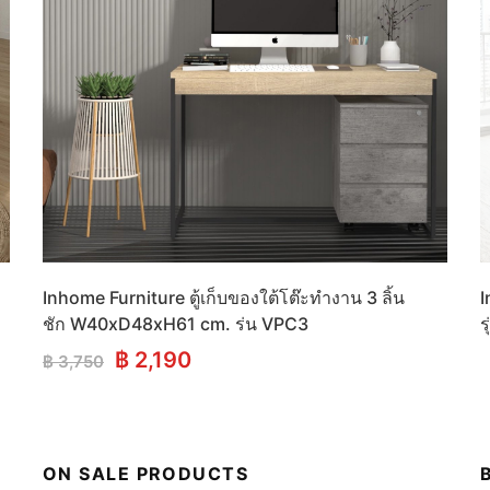
Inhome Furniture ตู้เก็บของใต้โต๊ะทำงาน 3 ลิ้น
I
ชัก W40xD48xH61 cm. ร่น VPC3
ร
Original
Current
฿
2,190
฿
3,750
price
price
was:
is:
฿ 3,750.
฿ 2,190.
ON SALE PRODUCTS