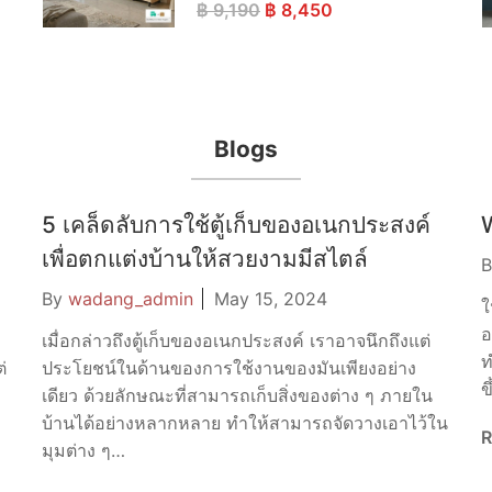
Original
Current
฿
9,190
฿
8,450
price
price
was:
is:
฿ 9,190.
฿ 8,450.
Blogs
5 เคล็ดลับการใช้ตู้เก็บของอเนกประสงค์
เพื่อตกแต่งบ้านให้สวยงามมีสไตล์
By
wadang_admin
May 15, 2024
ใ
อ
เมื่อกล่าวถึงตู้เก็บของอเนกประสงค์ เราอาจนึกถึงแต่
ท
่
ประโยชน์ในด้านของการใช้งานของมันเพียงอย่าง
ข
เดียว ด้วยลักษณะที่สามารถเก็บสิ่งของต่าง ๆ ภายใน
บ้านได้อย่างหลากหลาย ทำให้สามารถจัดวางเอาไว้ใน
R
มุมต่าง ๆ…