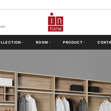
New arrivals & Sale off up to 30%.
Shop now
com
OLLECTION
ROOM
PRODUCT
CONT