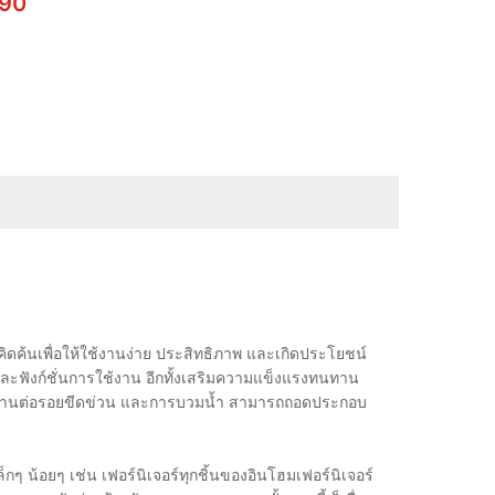
al
Current
790
price
is:
50.
฿ 10,790.
ิดค้นเพื่อให้ใช้งานง่าย ประสิทธิภาพ และเกิดประโยชน์
ังก์ชั่นการใช้งาน อีกทั้งเสริมความแข็งแรงทนทาน
วามทนทานต่อรอยขีดข่วน และการบวมน้ำ สามารถถอดประกอบ
น้อยๆ เช่น เฟอร์นิเจอร์ทุกชิ้นของอินโฮมเฟอร์นิเจอร์