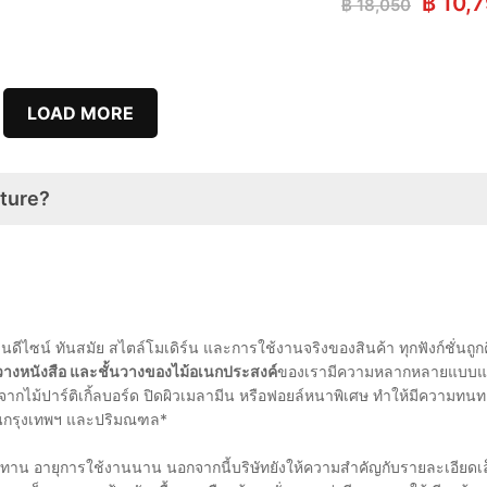
price
price
Origin
฿
10,
฿
18,050
was:
is:
price
฿ 3,990.
฿ 2,790.
was:
฿ 18,0
LOAD MORE
iture?
ไซน์ ทันสมัย สไตล์โมเดิร์น และการใช้งานจริงของสินค้า ทุกฟังก์ชั่นถูกค
นวางหนังสือ และชั้นวางของไม้อเนกประสงค์
ของเรามีความหลากหลายแบบและฟ
 ทำจากไม้ปาร์ติเกิ้ลบอร์ด ปิดผิวเมลามีน หรือฟอยล์หนาพิเศษ ทำให้มีค
รีในกรุงเทพฯ และปริมณฑล*
น อายุการใช้งานนาน นอกจากนี้บริษัทยังให้ความสำคัญกับรายละเอียดเล็กๆ 