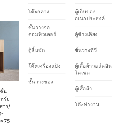
โต๊ะกลาง
ตู้เก็บของ
อเนกประสงค์
ชั้นวางจอ
คอมพิวเตอร์
ตู้ข้างเตียง
ตู้ลิ้นชัก
ชั้นวางทีวี
โต๊ะเครื่องแป้ง
ตู้เสื้อผ้าวอล์คอิน
โคเซต
ชั้นวางของ
ตู้เสื้อผ้า
ั้น
หรับ
โต๊ะทำงาน
กสาร/
S-
0x75
l
urrent