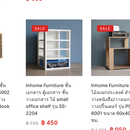
l
Current
0
price
is:
.
฿ 1,990.
SALE
SALE
ั้น
Inhome Furniture ชั้น
Inhome Furniture ช
-6002
เอกสาร ตู้เอกสาร ชั้น
ไม้อเนกประสงค์ สำ
วาง
วางเอกสาร ไม้ small
วางหนังสือ/วางเอ
 Book
office shelf รุ่น SS-
วางปริ้นเตอร์ รุ่น P
2204
6001 ขนาด 60x4
ซม.
rrent
Original
Current
฿
450
฿
739
ice
price
price
Origina
C
฿
950