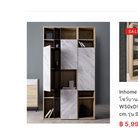
SAL
Inhome F
โชว์บา
W50xD
cm.รุ่น
฿
5,9