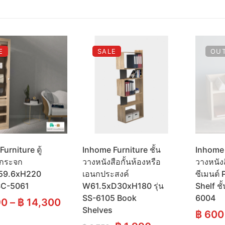
E
SALE
OUT
urniture ตู้
Inhome Furniture ชั้น
Inhome 
นกระจก
วางหนังสือกั้นห้องหรือ
วางหนังส
59.6xH220
เอนกประสงค์
ซีเมนต์
 SC-5061
W61.5xD30xH180 รุ่น
Shelf ช
SS-6105 Book
6004
90
–
฿
14,300
Shelves
฿
600