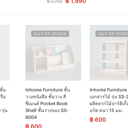
Original
Current
฿
1,990
฿
2,750
price
price
was:
is:
฿ 2,750.
฿ 1,990.
OUT OF STOCK
OUT OF STOC
ั้น
Inhome Furniture ชั้น
Inhome Furniture ช
รือ
วางหนังสือ ชั้นวาง สี
เอกสารไม้ รุ่น SS
ซีเมนต์ Pocket Book
ผลิตจากไม้ปาร์ติเกิ
รุ่น
Shelf ชั้นวางของ SS-
อร์ด หนา 15 มม.
6004
฿
600
฿
600