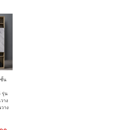
rice
s:
.
 950.
ั้น
ุ่น
นวาง
้นวาง