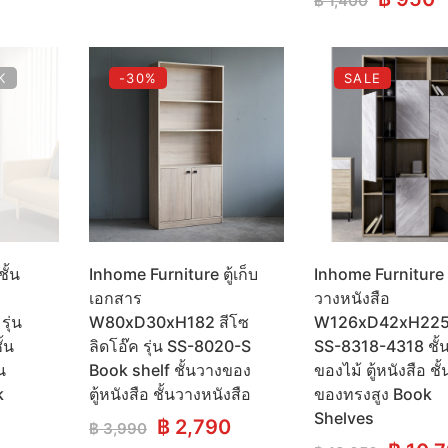
฿
1,400
was:
is:
price
p
399.
฿ 739.
฿ 450.
was:
i
฿ 1,400
฿
K
-30%
SALE
ั้น
Inhome Furniture ตู้เก็บ
Inhome Furniture ช
เอกสาร
วางหนังสือ
ุ่น
W80xD30xH182 สีโซ
W126xD42xH225 ร
้น
ลิดโอ๊ค รุ่น SS-8020-S
SS-8318-4318 ชั้
น
Book shelf ชั้นวางของ
ของไม้ ตู้หนังสือ ชั
k
ตู้หนังสือ ชั้นวางหนังสือ
ของทรงสูง Book
Shelves
Original
Current
฿
2,790
฿
3,990