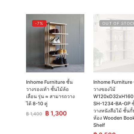
was:
is:
฿ 600.
฿ 
-7%
OUT OF STOC
Inhome Furniture ชั้น
Inhome Furniture ช
วางรองเท้า ชั้นไม้ล้อ
วางของไม้
เลื่อน รุ่น ≈ สามารถวาง
W120xD32xH160 ร
ได้ 8-10 คู่
SH-1234-BA-GP ชั
วางหนังสือไม้ ชั้นกั้
Original
Current
฿
1,300
฿
1,400
ห้อง Wooden Boo
price
price
Shelf
was:
is:
฿ 1,400.
฿ 1,300.