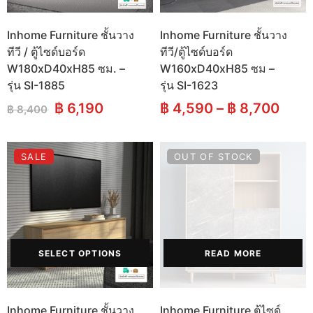
Inhome Furniture ชั้นวาง
Inhome Furniture ชั้นวาง
ทีวี / ตู้ไซด์บอร์ด
ทีวี/ตู้ไซด์บอร์ด
W180xD40xH85 ซม. –
W160xD40xH85 ซม –
รุ่น SI-1885
รุ่น SI-1623
Original
Current
฿
6,190
฿
4,590
–
฿
8,700
฿
8,400
price
price
was:
is:
฿ 8,400.
฿ 6,190.
SALE
OUT OF STOCK
SELECT OPTIONS
READ MORE
Inhome Furniture ชั้นวาง
Inhome Furniture ตู้ไซด์