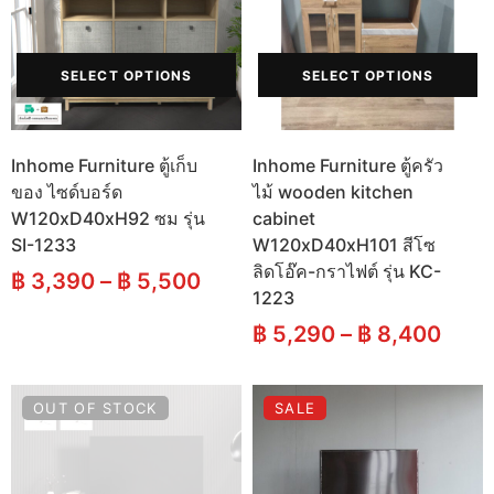
SELECT OPTIONS
SELECT OPTIONS
Inhome Furniture ตู้เก็บ
Inhome Furniture ตู้ครัว
ของ ไซด์บอร์ด
ไม้ wooden kitchen
W120xD40xH92 ซม รุ่น
cabinet
SI-1233
W120xD40xH101 สีโซ
ลิดโอ๊ค-กราไฟต์ รุ่น KC-
฿
3,390
–
฿
5,500
1223
฿
5,290
–
฿
8,400
OUT OF STOCK
SALE