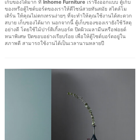
(SIDEBOARDS)
เก็บของได้มาก ที่
Inhome Furniture
เราจึงออกแบบ ตู้เก็บ
ของหรือตู้ไซด์บอร์ดของเราให้ดีไซน์สวยทันสมัย สไตล์โม
โต๊ะกลาง (COFFEE TABLES)
เดิร์น ให้คุณไม่ตกเทรนง่ายๆ ที่จะทำให้คุณใช้งานได้สะดวก
สบาย เก็บของได้มาก นอกจากนี้ ตู้เก็บของของเรายังใช้วัสดุ
ตู้ลิ้นชัก (DRAWER CHESTS)
อย่างดี โดยใช้ไม้ปาร์ติเกิ้ลบอร์ด ปิดผิวเมลามีนหรือฟอยด์
หนาพิเศษ ปิดขอบอย่างเรียบร้อย เพื่อให้ตู้ไซด์บอร์ดอยู่ใน
โต๊ะเครื่องแป้ง (DRESSING
สภาพดี สามารถใช้งานได้เป็นเวลานานหลายปี
TABLES)
ชั้นวางของ (SHELVES)
ชั้นวางรองเท้า (SHOES
CABINETS)
ตู้ข้างเตียง (SIDE TABLES)
โต๊ะทำงาน (DESKS)