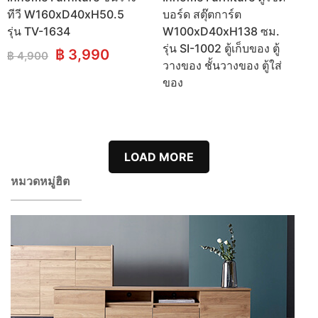
ทีวี W160xD40xH50.5
บอร์ด สตุ๊ตการ์ต
รุ่น TV-1634
W100xD40xH138 ซม.
รุ่น SI-1002 ตู้เก็บของ ตู้
Original
Current
฿
3,990
฿
4,900
วางของ ชั้นวางของ ตู้ใส่
price
price
ของ
was:
is:
฿ 4,900.
฿ 3,990.
LOAD MORE
หมวดหมู่ฮิต