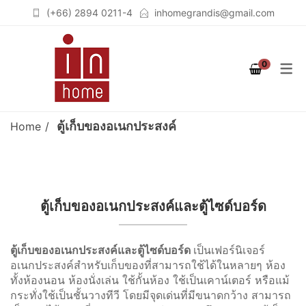
(+66) 2894 0211-4
inhomegrandis@gmail.com
COLLECTION
PRODUCT
ROOM
0
STUTTGART
เฟอร์นิเจอร์สำหรับห้องนอน
เตียงนอน (BEDS)
(BEDROOM)
COLOGNE
ตู้เสื้อผ้าวอล์คอินโคเซต (WALK
ตู้เก็บของอเนกประสงค์
Home
เฟอร์นิเจอร์สำหรับห้องนั่งเล่น
IN CLOSET)
BERLIN
(LIVING ROOM)
ชั้นวางจอคอมพิวเตอร์
BREMEN
เฟอร์นิเจอร์สำหรับห้องทำงาน
(COMPUTER STAND)
SOLID OAK
ตู้เก็บของอเนกประสงค์และตู้ไซด์บอร์ด
(HOME OFFICE)
ตู้เสื้อผ้า (WARDROBES)
GRAPHITE
ตู้เก็บของอเนกประสงค์และตู้ไซด์บอร์ด
เป็นเฟอร์นิเจอร์
ชั้นวางทีวี (TV CABINETS)
อเนกประสงค์สำหรับเก็บของที่สามารถใช้ได้ในหลายๆ ห้อง
ตู้เก็บของอเนกประสงค์
ทั้งห้องนอน ห้องนั่งเล่น ใช้กั้นห้อง ใช้เป็นเคาน์เตอร์ หรือแม้
กระทั่งใช้เป็นชั้นวางทีวี โดยมีจุดเด่นที่มีขนาดกว้าง สามารถ