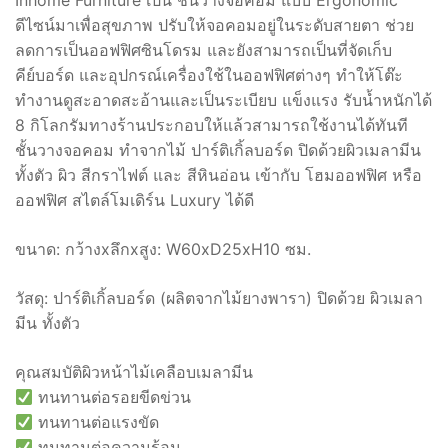
Inhome Furniture เป็น ชั้นวางจอคอม แบบ Ergonomic
ดีไซน์มาเพื่อสุขภาพ ปรับให้จอคอมอยู่ในระดับสายตา ช่วย
฿ 900.
฿ 660.
ลดการเป็นออฟฟิศซินโดรม และยังสามารถเป็นที่จัดเก็บ
คีย์บอร์ด และอุปกรณ์เครื่องใช้ในออฟฟิศต่างๆ ทำให้โต๊ะ
ทำงานดูสะอาดสะอ้านและเป็นระเบียบ แข็งแรง รับน้ำหนักได้
8 กิโลกรัมทางร้านประกอบให้แล้วสามารถใช้งานได้ทันที
ชั้นวางจอคอม ทำจากไม้ ปาร์ติเกิ้ลบอร์ด ปิดด้วยผิวเมลามีน
ทั้งตัว ผิว สีกราไฟต์ และ สีหินอ่อน เข้ากับ โฮมออฟฟิศ หรือ
ออฟฟิศ สไตล์โมเดิร์น Luxury ได้ดี
ขนาด: กว้างxลึกxสูง: W60xD25xH10 ซม.
วัสดุ: ปาร์ติเกิ้ลบอร์ด (ผลิตจากไม้ยางพารา) ปิดด้วย ผิวเมลา
มีน ทั้งตัว
คุณสมบัติผิวหน้าไม้เคลือบเมลามีน
ทนทานต่อรอยขีดข่วน
ทนทานต่อแรงขัด
ทนทานต่อความร้อน