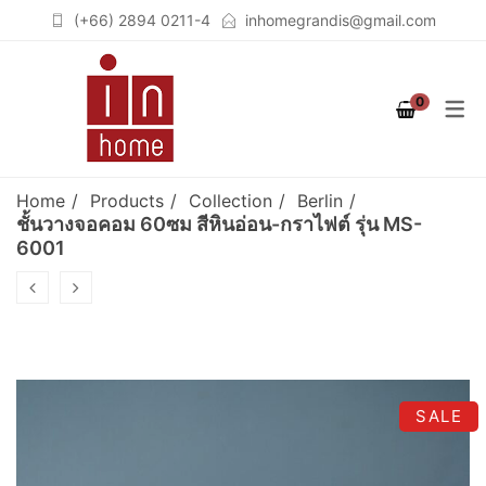
(+66) 2894 0211-4
inhomegrandis@gmail.com
COLLECTION
PRODUCT
ROOM
0
STUTTGART
เฟอร์นิเจอร์สำหรับห้องนอน
เตียงนอน (BEDS)
(BEDROOM)
COLOGNE
ตู้เสื้อผ้าวอล์คอินโคเซต (WALK
Home
Products
Collection
Berlin
เฟอร์นิเจอร์สำหรับห้องนั่งเล่น
IN CLOSET)
BERLIN
ชั้นวางจอคอม 60ซม สีหินอ่อน-กราไฟต์ รุ่น MS-
6001
(LIVING ROOM)
ชั้นวางจอคอมพิวเตอร์
BREMEN
เฟอร์นิเจอร์สำหรับห้องทำงาน
(COMPUTER STAND)
SOLID OAK
(HOME OFFICE)
ตู้เสื้อผ้า (WARDROBES)
GRAPHITE
ชั้นวางทีวี (TV CABINETS)
SALE
ตู้เก็บของอเนกประสงค์