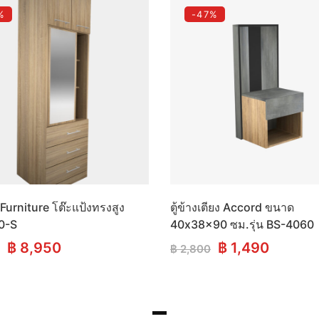
%
-47%
urniture โต๊ะแป้งทรงสูง
ตู้ข้างเตียง Accord ขนาด
0-S
40x38x90 ซม.รุ่น BS-4060
Original
Current
Original
Curren
฿
8,950
฿
1,490
฿
2,800
price
price
price
price
was:
is:
was:
is:
฿ 11,900.
฿ 8,950.
฿ 2,800.
฿ 1,490