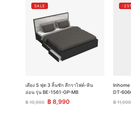
SALE
-25
เตียง 5 ฟุต 3 ลิ้นชัก สีกราไฟต์-หิน
Inhome F
อ่อน รุ่น BE-1561-GP-MB
DT-606
Original
Current
฿
8,990
฿
10,900
฿
11,900
price
price
was:
is:
฿ 10,900.
฿ 8,990.