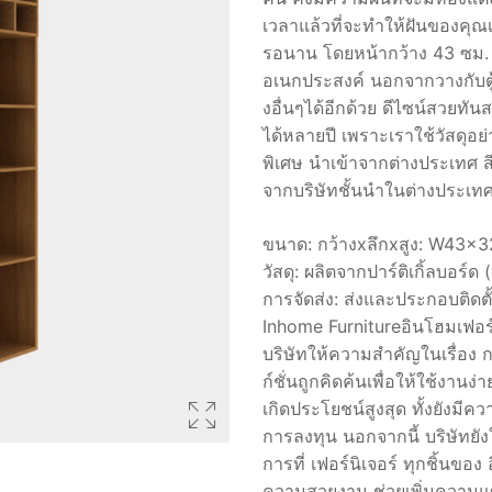
เวลาแล้วที่จะทำให้ฝันของคุณเ
฿ 5,4
รอนาน โดยหน้ากว้าง 43 ซม. 
อเนกประสงค์ นอกจากวางกับตู้
งอื่นๆได้อีกด้วย ดีไซน์สวยทั
ได้หลายปี เพราะเราใช้วัสดุอย่
พิเศษ นำเข้าจากต่างประเทศ สีฮ
จากบริษัทชั้นนำในต่างประเทศ 
ขนาด: กว้างxลึกxสูง: W43
วัสดุ: ผลิตจากปาร์ติเกิ้ลบอร์
การจัดส่ง: ส่งและประกอบติด
Inhome Furnitureอินโฮมเฟอร์น
บริษัทให้ความสำคัญในเรื่อง กา
ก์ชั่นถูกคิดค้นเพื่อให้ใช้งาน
เกิดประโยชน์สูงสุด ทั้งยังมี
การลงทุน นอกจากนี้ บริษัทยั
การที่ เฟอร์นิเจอร์ ทุกชิ้นของ
ความสวยงาม ช่วยเพิ่มความแข็