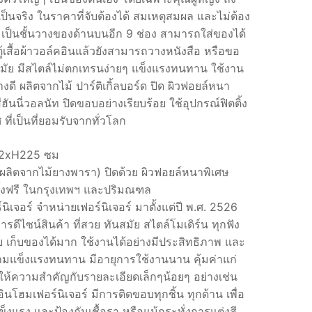
ป็นจริง ในราคาที่จับต้องได้ สมเหตุสมผล และไม่ต้อง
00.
฿ 4,290.
เป็นชั้นวางของด้านบนอีก 9 ช่อง สามารถใส่ของได้
เสื้อผ้าวอล์คอินแล้วยังสามารถวางหนังสือ หรือขอ
นสมัย มีสไตล์ไม่ตกเทรนง่ายๆ แข็งแรงทนทาน ใช้งาน
างดี ผลิตจากไม้ ปาร์ติเกิ้ลบอร์ด ปิด ผิวฟอยล์หนา
ันนี่วอลนัท ปิดขอบอย่างเรียบร้อย ใช้อุปกรณ์ฟิตติ้ง
ที่เป็นที่ยอมรับจากทั่วโลก
x32xH225 ซม
ด (ผลิตจากไม้ยางพารา) ปิดด้วย ผิวฟอยล์หนาพิเศษ
ตั้งฟรี ในกรุงเทพฯ และปริมณฑล
ิเจอร์ จำหน่ายเฟอร์นิเจอร์ มาตั้งแต่ปี พ.ศ. 2526
รดีไซน์สินค้า ที่สวย ทันสมัย สไตล์โมเดิร์น ทุกฟัง
ง่าย เก็บของได้มาก ใช้งานได้อย่างมีประสิทธิภาพ และ
ความแข็งแรงทนทาน มีอายุการใช้งานนาน คุ้มค่าแก่
งให้ความสำคัญกับรายละเอียดเล็กๆน้อยๆ อย่างเช่น
 อินโฮมเฟอร์นิเจอร์ มีการติดขอบทุกชิ้น ทุกด้าน เพื่อ
งแรง และป้องกันเชื้อรา หรือแม้กระทั่งการแต่งสี