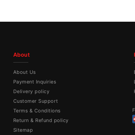
About
About Us
Payment Inquiries
Delivery policy
Customer Support
F
Terms & Conditions
Return & Refund policy
Sitemap