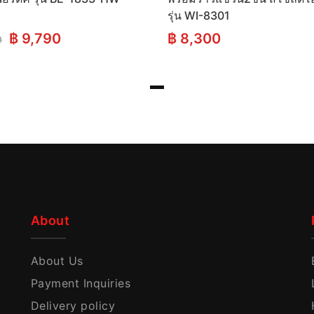
รุ่น WI-8301
Original
Current
฿
9,790
฿
8,300
0
price
price
was:
is:
฿ 13,500.
฿ 9,790.
About
About Us
Payment Inquiries
Delivery policy