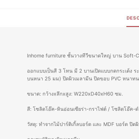
DESC
Inhome furniture ชั้นวางทีวีขนาดใหญ่ บาน Soft-
ออกแบบเป็นสี 3 โทน มี 2 บานเปิดแบบกดกระเด้ง ระบ
บนหนา 25 มม) ปิดผิวเมลามีน ปิดขอบ PVC หนาทนท
ขนาด: กว้างxลึกxสูง: W220xD40xH60 ซม.
สี: โซลิดโอ๊ค-หินอ่อนเซียร่า-กราไฟต์ / โซลิดโอ๊ค
วัสดุ: ทำจากไม้ปาร์ติเกิ้ลบอร์ด และ MDF บอร์ด ปิดผ