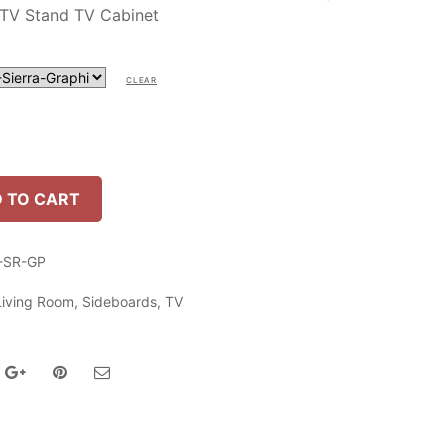
วี TV Stand TV Cabinet
:
is:
,500.
฿ 9,190.
CLEAR
 TO CART
-SR-GP
Living Room
,
Sideboards
,
TV