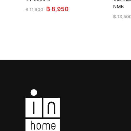
NMB
Original
Current
฿
8,950
฿
11,900
price
price
฿
13,50
was:
is:
฿ 11,900.
฿ 8,950.