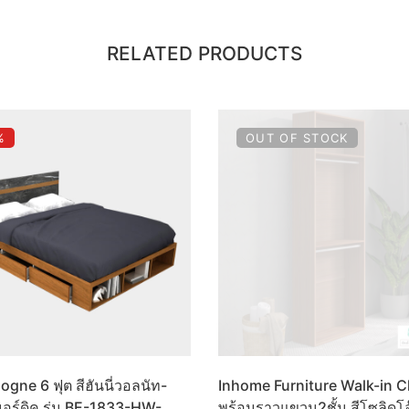
RELATED PRODUCTS
%
OUT OF STOCK
logne 6 ฟุต สีฮันนี่วอลนัท-
Inhome Furniture Walk-in C
นอร์ดิค รุ่น BE-1833-HW-
พร้อมราวแขวน2ชั้น สีโซลิดโ