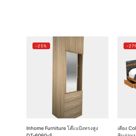
-25%
-27
Inhome Furniture โต๊ะแป้งทรงสูง
เตียง Co
DT-6060-S
หินอ่อน