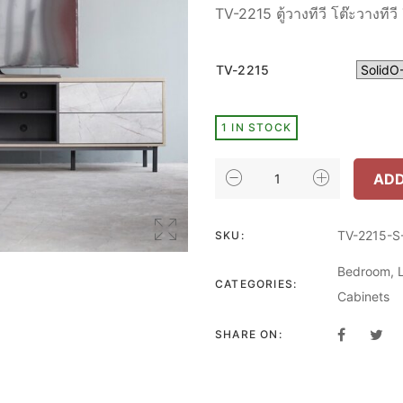
TV-2215 ตู้วางทีวี โต๊ะวางที
was
TV-2215
฿ 12
1 IN STOCK
INHOME
ADD
FURNITURE
ชั้น
วาง
TV-2215-S
SKU:
ทีวี
Bedroom
,
ขนาด
CATEGORIES:
ใหญ่
Cabinets
บาน
SOFT-
SHARE ON:
CLOSE
W220XD40XH60
รุ่น