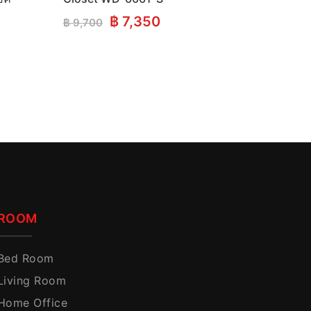
Original
Current
฿
7,350
฿
9,700
price
price
was:
is:
฿ 9,700.
฿ 7,350.
ROOM
Bed Room
Living Room
Home Office