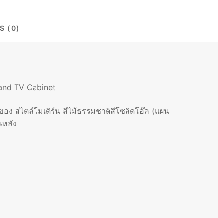
S (0)
tand TV Cabinet
ง สไตล์โมเดิร์น สีไม้ธรรมชาติสีโซลิดโอ๊ค (แผ่น
นหลัง