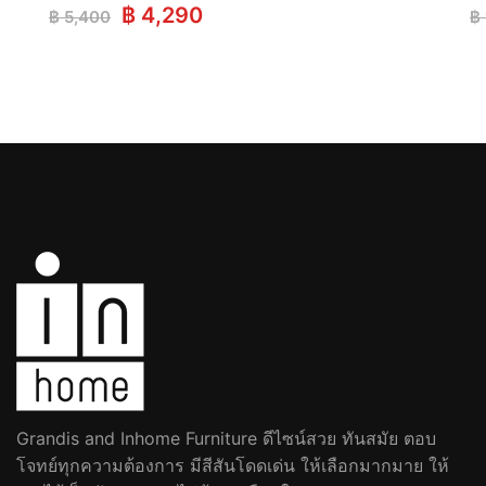
Original
Current
฿
4,290
฿
5,400
฿
price
price
was:
is:
฿ 5,400.
฿ 4,290.
Grandis and Inhome Furniture ดีไซน์สวย ทันสมัย ตอบ
โจทย์ทุกความต้องการ มีสีสันโดดเด่น ให้เลือกมากมาย ให้