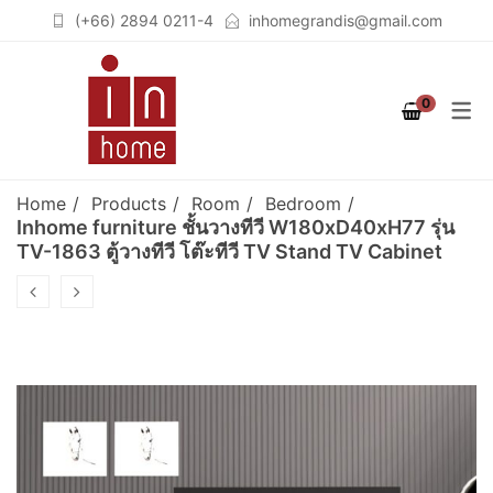
(+66) 2894 0211-4
inhomegrandis@gmail.com
COLLECTION
PRODUCT
ROOM
0
STUTTGART
เฟอร์นิเจอร์สำหรับห้องนอน
เตียงนอน (BEDS)
(BEDROOM)
COLOGNE
ตู้เสื้อผ้าวอล์คอินโคเซต (WALK
Home
Products
Room
Bedroom
เฟอร์นิเจอร์สำหรับห้องนั่งเล่น
IN CLOSET)
BERLIN
Inhome furniture ชั้นวางทีวี W180xD40xH77 รุ่น
TV-1863 ตู้วางทีวี โต๊ะทีวี TV Stand TV Cabinet
(LIVING ROOM)
ชั้นวางจอคอมพิวเตอร์
BREMEN
เฟอร์นิเจอร์สำหรับห้องทำงาน
(COMPUTER STAND)
SOLID OAK
(HOME OFFICE)
ตู้เสื้อผ้า (WARDROBES)
GRAPHITE
ชั้นวางทีวี (TV CABINETS)
ตู้เก็บของอเนกประสงค์