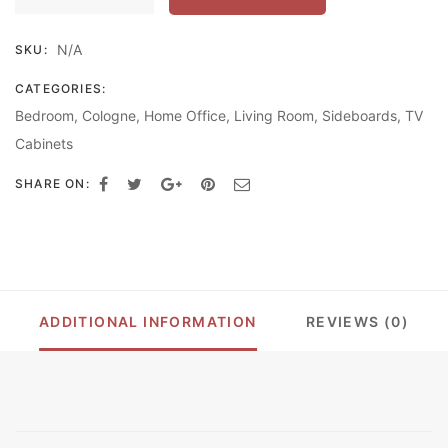
FURNITURE
ชั้น
N/A
SKU:
วาง
ทีวี
CATEGORIES:
W180XD40XH77
Bedroom
,
Cologne
,
Home Office
,
Living Room
,
Sideboards
,
TV
รุ่น
TV-
Cabinets
1863
SHARE ON:
ตู้
วาง
ทีวี
โต๊ะ
ทีวี
TV
STAND
ADDITIONAL INFORMATION
REVIEWS (0)
TV
CABINET
QUANTITY