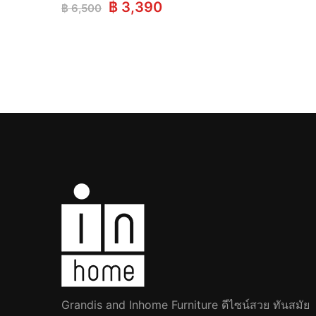
Original
Current
฿
3,390
฿
6,500
price
price
was:
is:
฿ 6,500.
฿ 3,390.
Grandis and Inhome Furniture ดีไซน์สวย ทันสมัย