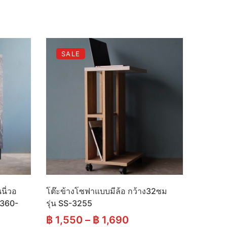
SALE
นี่วอ
โต๊ะข้างโซฟาแบบมีล้อ กว้าง32ซม
8360-
รุ่น SS-3255
฿
1,550
–
฿
1,690