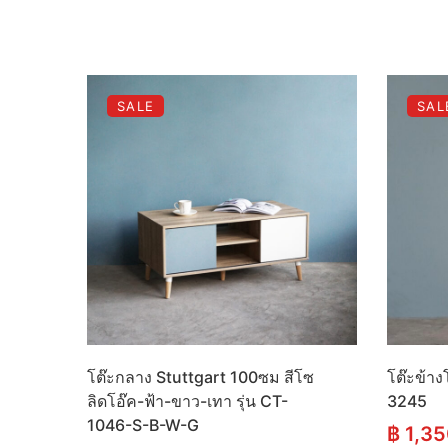
SALE
SAL
โต๊ะกลาง Stuttgart 100ซม สีโซ
โต๊ะข้าง
ลิดโอ๊ค-ฟ้า-ขาว-เทา รุ่น CT-
3245
1046-S-B-W-G
฿
1,35