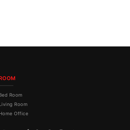
t
0.
ROOM
Bed Room
Living Room
Home Office