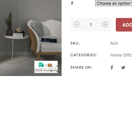
สี
INHOME
ADD
FURNITURE
ตู้
โชว์
N/A
SKU:
บาน
Home Offi
CATEGORIES:
กระจก
W50XD59.6XH220
SHARE ON:
CM.รุ่น
SC-
5061
QUANTITY