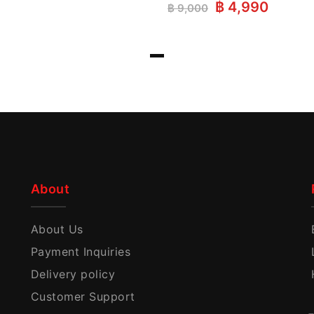
Original
Curren
฿
4,990
฿
9,000
price
price
was:
is:
฿ 9,000.
฿ 4,99
About
About Us
Payment Inquiries
Delivery policy
Customer Support