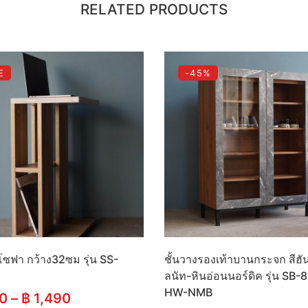
RELATED PRODUCTS
E
-45%
โซฟา กว้าง32ซม รุ่น SS-
ชั้นวางรองเท้าบานกระจก สีฮัน
ลนัท-หินอ่อนนอร์ดิค รุ่น SB-
HW-NMB
0
–
฿
1,490