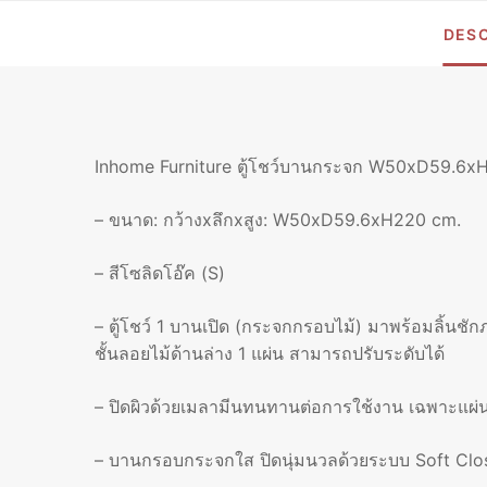
DESC
Inhome Furniture ตู้โชว์บานกระจก W50xD59.6xH
– ขนาด: กว้างxลึกxสูง: W50xD59.6xH220 cm.
– สีโซลิดโอ๊ค (S)
– ตู้โชว์ 1 บานเปิด (กระจกกรอบไม้) มาพร้อมลิ้นชัก
ชั้นลอยไม้ด้านล่าง 1 แผ่น สามารถปรับระดับได้
– ปิดผิวด้วยเมลามีนทนทานต่อการใช้งาน เฉพาะแผ่นห
– บานกรอบกระจกใส ปิดนุ่มนวลด้วยระบบ Soft Clos