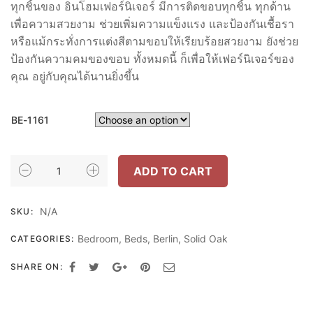
ทุกชิ้นของ อินโฮมเฟอร์นิเจอร์ มีการติดขอบทุกชิ้น ทุกด้าน
เพื่อความสวยงาม ช่วยเพิ่มความแข็งแรง และป้องกันเชื้อรา
หรือแม้กระทั่งการแต่งสีตามขอบให้เรียบร้อยสวยงาม ยังช่วย
ป้องกันความคมของขอบ ทั้งหมดนี้ ก็เพื่อให้เฟอร์นิเจอร์ของ
คุณ อยู่กับคุณได้นานยิ่งขึ้น
BE-1161
INHOME
ADD TO CART
FURNITURE
เตียง
N/A
SKU:
3.5
ฟุต
Bedroom
,
Beds
,
Berlin
,
Solid Oak
CATEGORIES:
รุ่น
BE-
SHARE ON:
1161
W117XD206XH90
CM.