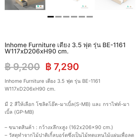
Inhome Furniture เตียง 3.5 ฟุต รุ่น BE-1161
W117xD206xH90 cm.
Original
Current
฿
9,200
฿
7,290
price
price
Inhome Furniture เตียง 3.5 ฟุต รุ่น BE-1161
W117xD206xH90 cm.
was:
is:
มี 2 สีให้เลือก โซลิดโอ๊ค-มาเบิ้ล(S-MB) และ กราไฟท์-มา
฿ 9,200.
฿ 7,290.
เบิ้ล (GP-MB)
– ขนาดสินค้า : กว้างxลึกxสูง (162x206x90 cm.)
– วัสดุทำจากไม้ปาติเกิ้ลบอร์ดซึ่งเป็นไม้ทดแทนไม้แผ่นเพื่อลด