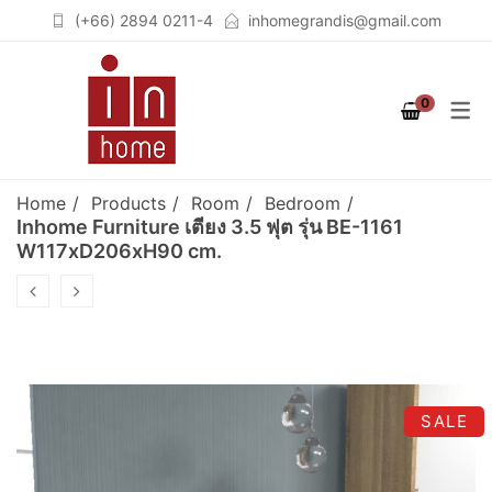
(+66) 2894 0211-4
inhomegrandis@gmail.com
COLLECTION
PRODUCT
ROOM
0
STUTTGART
เฟอร์นิเจอร์สำหรับห้องนอน
เตียงนอน (BEDS)
(BEDROOM)
COLOGNE
ตู้เสื้อผ้าวอล์คอินโคเซต (WALK
Home
Products
Room
Bedroom
เฟอร์นิเจอร์สำหรับห้องนั่งเล่น
IN CLOSET)
BERLIN
Inhome Furniture เตียง 3.5 ฟุต รุ่น BE-1161
W117xD206xH90 cm.
(LIVING ROOM)
ชั้นวางจอคอมพิวเตอร์
BREMEN
เฟอร์นิเจอร์สำหรับห้องทำงาน
(COMPUTER STAND)
SOLID OAK
(HOME OFFICE)
ตู้เสื้อผ้า (WARDROBES)
GRAPHITE
ชั้นวางทีวี (TV CABINETS)
SALE
ตู้เก็บของอเนกประสงค์