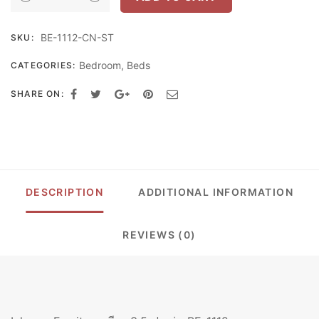
FURNITURE
เตียง
BE-1112-CN-ST
SKU:
3.5
ฟุต
Bedroom
,
Beds
CATEGORIES:
2
ลิ้น
SHARE ON:
ชัก
รุ่นCHESTER
BE-
1112
QUANTITY
DESCRIPTION
ADDITIONAL INFORMATION
REVIEWS (0)