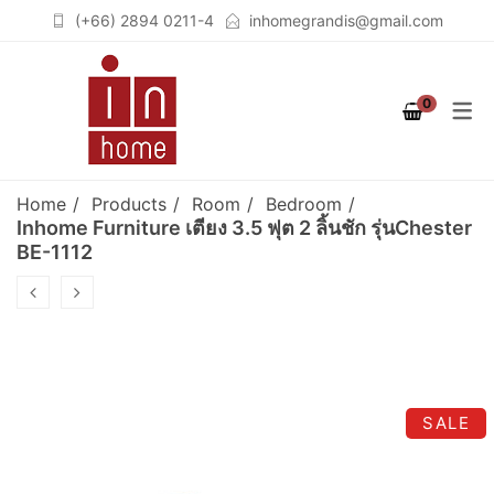
(+66) 2894 0211-4
inhomegrandis@gmail.com
COLLECTION
PRODUCT
ROOM
0
STUTTGART
เฟอร์นิเจอร์สำหรับห้องนอน
เตียงนอน (BEDS)
(BEDROOM)
COLOGNE
ตู้เสื้อผ้าวอล์คอินโคเซต (WALK
Home
Products
Room
Bedroom
เฟอร์นิเจอร์สำหรับห้องนั่งเล่น
IN CLOSET)
BERLIN
Inhome Furniture เตียง 3.5 ฟุต 2 ลิ้นชัก รุ่นChester
BE-1112
(LIVING ROOM)
ชั้นวางจอคอมพิวเตอร์
BREMEN
เฟอร์นิเจอร์สำหรับห้องทำงาน
(COMPUTER STAND)
SOLID OAK
(HOME OFFICE)
ตู้เสื้อผ้า (WARDROBES)
GRAPHITE
ชั้นวางทีวี (TV CABINETS)
SALE
ตู้เก็บของอเนกประสงค์