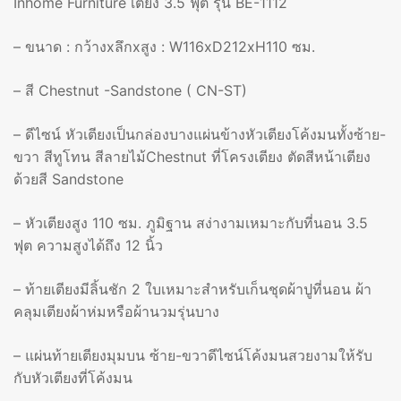
Inhome Furniture เตียง 3.5 ฟุต รุ่น BE-1112
– ขนาด : กว้างxลึกxสูง : W116xD212xH110 ซม.
– สี Chestnut -Sandstone ( CN-ST)
– ดีไซน์ หัวเตียงเป็นกล่องบางแผ่นข้างหัวเตียงโค้งมนทั้งซ้าย-
ขวา สีทูโทน สีลายไม้Chestnut ที่โครงเตียง ตัดสีหน้าเตียง
ด้วยสี Sandstone
– หัวเตียงสูง 110 ซม. ภูมิฐาน สง่างามเหมาะกับที่นอน 3.5
ฟุต ความสูงได้ถึง 12 นิ้ว
– ท้ายเตียงมีลิ้นชัก 2 ใบเหมาะสำหรับเก็นชุดผ้าปูที่นอน ผ้า
คลุมเตียงผ้าห่มหรือผ้านวมรุ่นบาง
– แผ่นท้ายเตียงมุมบน ซ้าย-ขวาดีไซน์โค้งมนสวยงามให้รับ
กับหัวเตียงที่โค้งมน