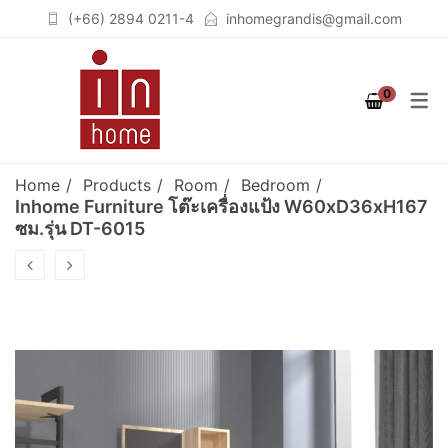
(+66) 2894 0211-4
inhomegrandis@gmail.com
COLLECTION
PRODUCT
ROOM
0
STUTTGART
เฟอร์นิเจอร์สำหรับห้องนอน
เตียงนอน (BEDS)
(BEDROOM)
COLOGNE
ตู้เสื้อผ้าวอล์คอินโคเซต (WALK
Home
Products
Room
Bedroom
เฟอร์นิเจอร์สำหรับห้องนั่งเล่น
IN CLOSET)
BERLIN
Inhome Furniture โต๊ะเครื่องแป้ง W60xD36xH167
ซม.รุ่น DT-6015
(LIVING ROOM)
ชั้นวางจอคอมพิวเตอร์
BREMEN
เฟอร์นิเจอร์สำหรับห้องทำงาน
(COMPUTER STAND)
SOLID OAK
(HOME OFFICE)
ตู้เสื้อผ้า (WARDROBES)
GRAPHITE
ชั้นวางทีวี (TV CABINETS)
ตู้เก็บของอเนกประสงค์