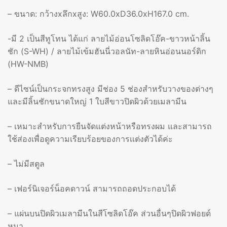
– ขนาด: กว้างxลึกxสูง: W60.0xD36.0xH167.0 cm.
-มี 2 เป็นสีทูโทน ได้แก่ ลายไม้อ่อนโซลิดโอ๊ค-ขาวหน้าลิ้น
ชัก (S-WH) / ลายไม้เข้มฮันนี่วอลนัท-ลายหินอ่อนนอร์ดิก
(HW-NMB)
– ดีไซน์เป็นกระจกทรงสูง มีช่อง 5 ช่องสำหรับวางของต่างๆ
และมีลิ้นชักขนาดใหญ่ 1 ใบสีขาวปิดผิวด้วยเมลามีน
– เหมาะสำหรับการยืนจัดแต่งหน้าหรือทรงผม และสามารถ
ใช้ส่องเพื่อดูความเรียบร้อยของการเเต่งตัวได้ค่ะ
– ไม่มีสตูล
– เฟอร์นิเจอร์น็อคดาวน์ สามารถถอดประกอบได้
– แผ่นบนปิดผิวเมลามีนในสีโซลิดโอ๊ค ส่วนอื่นๆปิดผิวฟอยด์
หนา