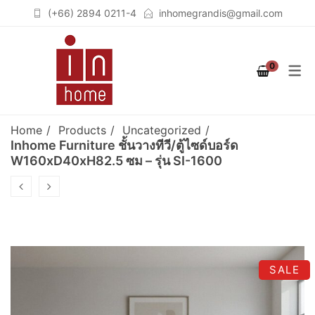
(+66) 2894 0211-4
inhomegrandis@gmail.com
COLLECTION
PRODUCT
ROOM
0
STUTTGART
เฟอร์นิเจอร์สำหรับห้องนอน
เตียงนอน (BEDS)
(BEDROOM)
COLOGNE
ตู้เสื้อผ้าวอล์คอินโคเซต (WALK
Home
Products
Uncategorized
เฟอร์นิเจอร์สำหรับห้องนั่งเล่น
IN CLOSET)
BERLIN
Inhome Furniture ชั้นวางทีวี/ตู้ไซด์บอร์ด
W160xD40xH82.5 ซม – รุ่น SI-1600
(LIVING ROOM)
ชั้นวางจอคอมพิวเตอร์
BREMEN
เฟอร์นิเจอร์สำหรับห้องทำงาน
(COMPUTER STAND)
SOLID OAK
(HOME OFFICE)
ตู้เสื้อผ้า (WARDROBES)
GRAPHITE
ชั้นวางทีวี (TV CABINETS)
SALE
ตู้เก็บของอเนกประสงค์