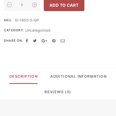
INHOME
ADD TO CART
FURNITURE
ชั้น
SI-1600-S-GP
SKU:
วาง
ทีวี/
Uncategorized
CATEGORY:
ตู้
ไซด์
SHARE ON:
บอร์ด
W160XD40XH82.5
ซม
-
รุ่น
SI-
DESCRIPTION
ADDITIONAL INFORMATION
1600
QUANTITY
REVIEWS (0)