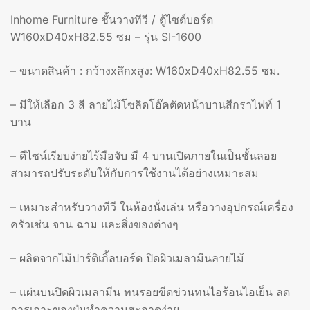
Inhome Furniture ชั้นวางทีวี / ตู้ไซด์บอร์ด
W160xD40xH82.55 ซม – รุ่น SI-1600
– ขนาดสินค้า : กว้างxลึกxสูง: W160xD40xH82.55 ซม.
– มีให้เลือก 3 สี ลายไม้โซลิดโอ๊คตัดหน้าบานสีกราไฟท์ 1
บาน
– ดีไซน์เรียบง่ายไร้มือจับ มี 4 บานเปิดภายในเป็นชั้นลอย
สามารถปรับระดับให้กับการใช้งานได้อย่างเหมาะสม
– เหมาะสำหรับวางทีวี ในห้องนั่งเล่น หรือวางอุปกรณ์เครื่อง
ครัวเช่น จาน ฉาม และสิ่งของต่างๆ
– ผลิตจากไม้ปาร์ติเกิ้ลบอร์ด ปิดผิวเมลามีนลายไม้
– แผ่นบนปิดผิวเมลามีน ทนรอยขีดข่วนทนไอร้อนไอเย็น ลด
การเกาะของฝุ่นทำความสะอาดง่าย