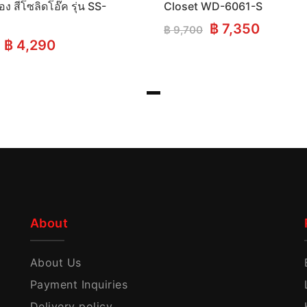
อง สีโซลิดโอ๊ค รุ่น SS-
Closet WD-6061-S
Original
Curren
฿
7,350
฿
9,700
price
price
Original
Current
฿
4,290
was:
is:
price
price
฿ 9,700.
฿ 7,350
was:
is:
฿ 5,400.
฿ 4,290.
About
About Us
Payment Inquiries
Delivery policy