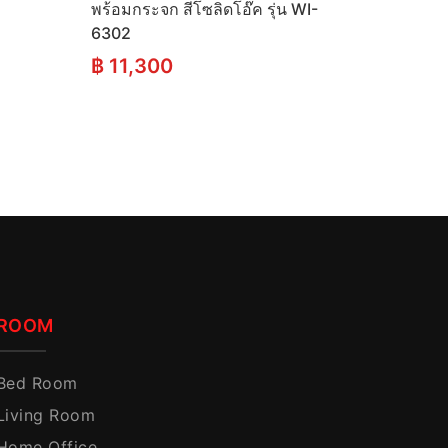
พร้อมกระจก สีโซลิดโอ๊ค รุ่น WI-
6302
t
฿
11,300
.
ROOM
Bed Room
Living Room
Home Office