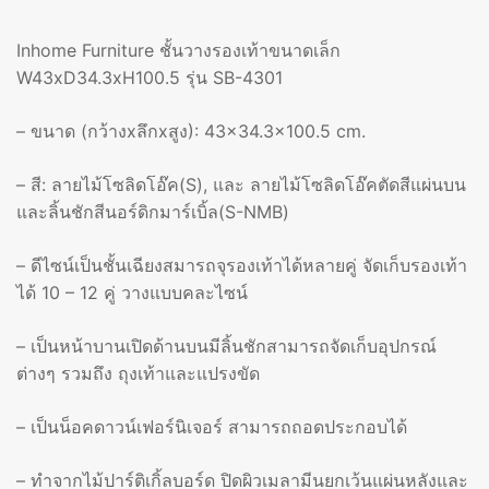
Inhome Furniture ชั้นวางรองเท้าขนาดเล็ก
W43xD34.3xH100.5 รุ่น SB-4301
– ขนาด (กว้างxลึกxสูง): 43×34.3×100.5 cm.
– สี: ลายไม้โซลิดโอ๊ค(S), และ ลายไม้โซลิดโอ๊คตัดสีแผ่นบน
และลิ้นชักสีนอร์ดิกมาร์เบิ้ล(S-NMB)
– ดีไซน์เป็นชั้นเฉียงสมารถจุรองเท้าได้หลายคู่ จัดเก็บรองเท้า
ได้ 10 – 12 คู่ วางแบบคละไซน์
– เป็นหน้าบานเปิดด้านบนมีลิ้นชักสามารถจัดเก็บอุปกรณ์
ต่างๆ รวมถึง ถุงเท้าและแปรงขัด
– เป็นน็อคดาวน์เฟอร์นิเจอร์ สามารถถอดประกอบได้
– ทำจากไม้ปาร์ติเกิ้ลบอร์ด ปิดผิวเมลามีนยกเว้นแผ่นหลังและ