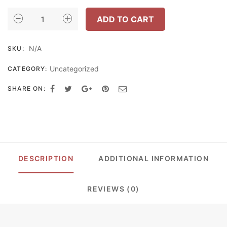
INHOME
ADD TO CART
FURNITURE
ชั้น
N/A
SKU:
วาง
รองเท้า
Uncategorized
CATEGORY:
ขนาด
เล็ก
SHARE ON:
W43XD34.3XH100.5
รุ่น
SB-
4301
QUANTITY
DESCRIPTION
ADDITIONAL INFORMATION
REVIEWS (0)