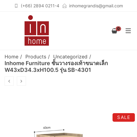
(+66) 2894 0211-4
inhomegrandis@gmail.com
COLLECTION
PRODUCT
ROOM
0
STUTTGART
เฟอร์นิเจอร์สำหรับห้องนอน
เตียงนอน (BEDS)
(BEDROOM)
COLOGNE
ตู้เสื้อผ้าวอล์คอินโคเซต (WALK
Home
Products
Uncategorized
เฟอร์นิเจอร์สำหรับห้องนั่งเล่น
IN CLOSET)
BERLIN
Inhome Furniture ชั้นวางรองเท้าขนาดเล็ก
W43xD34.3xH100.5 รุ่น SB-4301
(LIVING ROOM)
ชั้นวางจอคอมพิวเตอร์
BREMEN
เฟอร์นิเจอร์สำหรับห้องทำงาน
(COMPUTER STAND)
SOLID OAK
(HOME OFFICE)
ตู้เสื้อผ้า (WARDROBES)
GRAPHITE
ชั้นวางทีวี (TV CABINETS)
SALE
ตู้เก็บของอเนกประสงค์