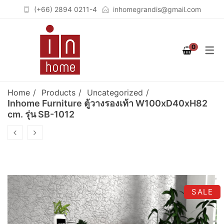
(+66) 2894 0211-4
inhomegrandis@gmail.com
COLLECTION
PRODUCT
ROOM
0
STUTTGART
เฟอร์นิเจอร์สำหรับห้องนอน
เตียงนอน (BEDS)
(BEDROOM)
COLOGNE
ตู้เสื้อผ้าวอล์คอินโคเซต (WALK
Home
Products
Uncategorized
เฟอร์นิเจอร์สำหรับห้องนั่งเล่น
IN CLOSET)
BERLIN
Inhome Furniture ตู้วางรองเท้า W100xD40xH82
cm. รุ่น SB-1012
(LIVING ROOM)
ชั้นวางจอคอมพิวเตอร์
BREMEN
เฟอร์นิเจอร์สำหรับห้องทำงาน
(COMPUTER STAND)
SOLID OAK
(HOME OFFICE)
ตู้เสื้อผ้า (WARDROBES)
GRAPHITE
ชั้นวางทีวี (TV CABINETS)
SALE
ตู้เก็บของอเนกประสงค์