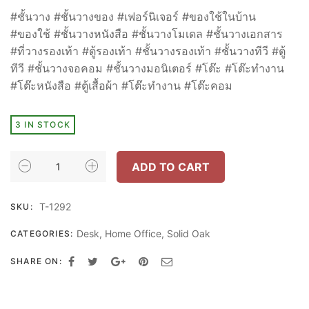
#ชั้นวาง #ชั้นวางของ #เฟอร์นิเจอร์ #ของใช้ในบ้าน
#ของใช้ #ชั้นวางหนังสือ #ชั้นวางโมเดล #ชั้นวางเอกสาร
#ที่วางรองเท้า #ตู้รองเท้า #ชั้นวางรองเท้า #ชั้นวางทีวี #ตู้
ทีวี #ชั้นวางจอคอม #ชั้นวางมอนิเตอร์ #โต๊ะ #โต๊ะทำงาน
#โต๊ะหนังสือ #ตู้เสื้อผ้า #โต๊ะทำงาน #โต๊ะคอม
3 IN STOCK
Inhome
ADD TO CART
Furniture
โต๊ะ
T-1292
SKU:
ทำงาน
โต๊ะ
Desk
,
Home Office
,
Solid Oak
CATEGORIES:
คอม
W120xD40xH75
SHARE ON:
ซม
สี
โซ