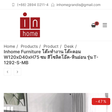
(+66) 2894 0211-4
inhomegrandis@gmail.com
COLLECTION
PRODUCT
ROOM
0
STUTTGART
เฟอร์นิเจอร์สำหรับห้องนอน
เตียงนอน (BEDS)
(BEDROOM)
COLOGNE
ตู้เสื้อผ้าวอล์คอินโคเซต (WALK
Home
Products
Product
Desk
เฟอร์นิเจอร์สำหรับห้องนั่งเล่น
IN CLOSET)
BERLIN
Inhome Furniture โต๊ะทำงาน โต๊ะคอม
W120xD40xH75 ซม สีโซลิดโอ๊ค-หินอ่อน รุ่น T-
(LIVING ROOM)
ชั้นวางจอคอมพิวเตอร์
BREMEN
1292-S-MB
เฟอร์นิเจอร์สำหรับห้องทำงาน
(COMPUTER STAND)
SOLID OAK
(HOME OFFICE)
ตู้เสื้อผ้า (WARDROBES)
GRAPHITE
ชั้นวางทีวี (TV CABINETS)
-47%
ตู้เก็บของอเนกประสงค์