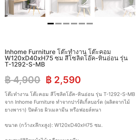
Inhome Furniture โต๊ะทำงาน โต๊ะคอม
W120xD40xH75 ซม สีโซลิดโอ๊ค-หินอ่อน รุ่น
T-1292-S-MB
Original
Current
฿
4,900
฿
2,590
price
price
โต๊ะทำงาน โต๊ะคอม สีโซลิดโอ๊ค-หินอ่อน รุ่น T-1292-S-MB
จาก Inhome Furniture ทำจากปาร์ติเกิ้ลบอร์ด (ผลิตจากไม้
was:
is:
ยางพารา) ปิดด้วย ผิวเมลามีน หรือฟอยล์หนา
฿ 4,900.
฿ 2,590.
ขนาด (กว้างxลึกxสูง): W120xD40xH75 ซม.