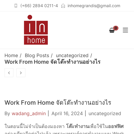
(+66) 2894 0211-4
inhomegrandis@gmail.com
COLLECTION
PRODUCT
ROOM
0
STUTTGART
เฟอร์นิเจอร์สำหรับห้องนอน
เตียงนอน (BEDS)
(BEDROOM)
COLOGNE
ตู้เสื้อผ้าวอล์คอินโคเซต (WALK
Home
Blog Posts
uncategorized
เฟอร์นิเจอร์สำหรับห้องนั่งเล่น
IN CLOSET)
BERLIN
Work From Home จัดโต๊ะทำงานอย่างไร
(LIVING ROOM)
ชั้นวางจอคอมพิวเตอร์
BREMEN
เฟอร์นิเจอร์สำหรับห้องทำงาน
(COMPUTER STAND)
SOLID OAK
(HOME OFFICE)
ตู้เสื้อผ้า (WARDROBES)
GRAPHITE
Work From Home จัดโต๊ะทำงานอย่างไร
ชั้นวางทีวี (TV CABINETS)
By
wadang_admin
April 16, 2024
uncategorized
ตู้เก็บของอเนกประสงค์
ในตอนนี้ไม่จำเป็นต้องมองหา
โต๊ะทำงาน
เพื่อใช้ใน
ออฟฟิศ
อย่างเดียวอีกต่อไปแล้ว เพราะเทรนด์การทำงานแบบ Work