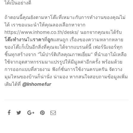
ได้เป็นอย่างดี
ถ้าตอนนี้คุณยังตามหาโต๊ะที่เหมาะกับการทำงานของคุณไม่
ได้ เราขอแนะนำให้คุณลองเลือกหาจาก
https://www.inhome.co.th/desks/
นอกจากคุณจะได้รับ
โต๊ะทำงาน
ใน
ราคา
ที่
ถูก
แสนถูก เรื่องของความหลากหลาย
ของโต๊ะก็เป็นอีกสิ่งที่คุณจะได้จากแบรนด์นี้ เฟอร์นิเจอร์ทุก
ชิ้นทุกสร้างจาก “ไม้ปาร์ติเกิลคุณภาพเยี่ยม” ที่นำเอาไม้เหลือ
ใช้จากอุตสาหกรรมมาแปรรูปให้มีมูลค่าอีกครั้ง พร้อมด้วย
การออกแบบที่สวยงาม ฟังก์ชั่นการใช้งานครบครัน จัดวาง
มุมไหนของบ้านก็น่านั่ง น่ามอง หากสนใจสอบถามข้อมูลเพิ่ม
เติมได้ที่
@Inhomefur