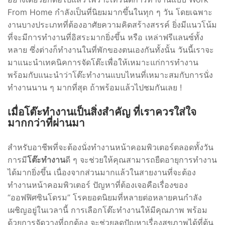
(SIDEBOARDS)
From Home กำลังเป็นที่นิยมมากขึ้นในทุก ๆ วัน โดยเฉพาะ
โต๊ะกลาง (COFFEE TABLES)
งานบางประเภทที่ต้องอาศัยความคิดสร้างสรรค์ ยิ่งมีแนวโน้ม
ที่จะมีการทำงานที่อิสระมากยิ่งขึ้น หรือ เหล่าฟรีแลนซ์ทั้ง
ตู้ลิ้นชัก (DRAWER CHESTS)
หลาย ซึ่งต่างก็ทำงานในที่พักของตนเองกันทั้งนั้น วันนี้เราจะ
โต๊ะเครื่องแป้ง (DRESSING
มาแนะนำเทคนิคการจัดโต๊ะเพื่อให้เหมาะแก่การทำงาน
พร้อมกับแนะนำว่าโต๊ะทำงานแบบไหนที่เหมาะสมกับการนั่ง
TABLES)
ทำงานนาน ๆ มากที่สุด ถ้าพร้อมแล้วไปชมกันเลย !
ชั้นวางของ (SHELVES)
เมื่อ
โต๊ะทำงาน
เป็นสิ่งสำคัญ ที่เราควรใส่ใจ
มากกว่าที่ผ่านมา
ชั้นวางรองเท้า (SHOES
CABINETS)
สำหรับอาชีพที่จะต้องนั่งทำงานหน้าคอมพิวเตอร์ตลอดทั้งวัน
การมี
โต๊ะทำงาน
ดี ๆ จะช่วยให้คุณสามารถยืดอายุการทำงาน
ตู้ข้างเตียง (SIDE TABLES)
ได้มากยิ่งขึ้น เนื่องจากส่วนมากแล้วในสายงานที่จะต้อง
โต๊ะทำงาน (DESKS)
ทำงานหน้าคอมพิวเตอร์ ปัญหาที่ต้องเจอคือเรื่องของ
“ออฟฟิศซินโดรม” โรคยอดนิยมที่หลายต่อหลายคนกำลัง
เผชิญอยู่ในเวลานี้ การเลือกโต๊ะทำงานให้มีคุณภาพ พร้อม
ด้วยการจัดวางที่ถูกต้อง จะช่วยลดปัญหาเรื่องสุขภาพได้ที่ต้น