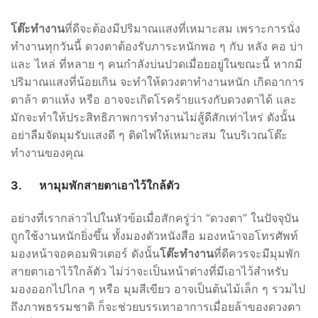
โต๊ะทำงาน
ที่ดีจะต้องมีปริมาณแสงที่เหมาะสม เพราะการนั่ง
ทำงานทุกวันนี้ ดวงตาต้องรับภาระหนักพอ ๆ กับ หลัง คอ บ่า
และ ไหล่ ที่หลาย ๆ คนกำลังบ่นปวดเมื่อยอยู่ในขณะนี้ หากมี
ปริมาณแสงที่น้อยเกิน จะทำให้ดวงตาทำงานหนัก เกิดอาการ
ตาล้า ตาแห้ง หรือ อาจจะเกิดโรคร้ายแรงกับดวงตาได้ และ
มักจะทำให้ประสิทธิภาพการทำงานไม่สู้ดีสักเท่าไหร่ ดังนั้น
อย่าลืมจัดมุมรับแสงดี ๆ ติดไฟให้เหมาะสม ในบริเวณโต๊ะ
ทำงานของคุณ
3.
หามุมพักสายตาเอาไว้ใกล้ตัว
อย่างที่เรากล่าวไปในหัวข้อเมื่อสักครู่ว่า “ดวงตา” ในปัจจุบัน
ถูกใช้งานหนักยิ่งขึ้น ทั้งมองตัวหนังสือ มองหน้าจอโทรศัพท์
มองหน้าจอคอมพิวเตอร์ ดังนั้น
โต๊ะทำงาน
ที่ดีควรจะมีมุมพัก
สายตาเอาไว้ใกล้ตัว ไม่ว่าจะเป็นหน้าต่างที่มีเอาไว้สำหรับ
มองออกไปไกล ๆ หรือ มุมสีเขียว อาจเป็นต้นไม้เล็ก ๆ รวมไป
ถึงภาพธรรมชาติ ก็จะช่วยบรรเทาอาการเมื่อยล้าของดวงตา