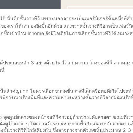
ด้ นั่นคือชั้นวางทีวี เพราะนอกจากจะเป็นเฟอร์นิเจอร์ชิ้นหนึ่งที่
องเราให้น่ามองยิ่งขึ้นอีกด้วย แต่เพราะชั้นวางทีวีอาจเป็นเฟอร์นิเจ
อกซื้อเข้าบ้าน Inhome จึงมีไอเดียในการเลือกชั้นวางทีวีใช้เหมาะ
องค์ประกอบหลัก 3 อย่างด้วยกัน ได้แก่ ความกว้างของทีวี ความสูง
นี้
นั้นสำคัญมาก ไม่ควรเลือกขนาดชั้นวางที่เล็กหรือพอดีเกินไปจะทำ
จารณาเรื่องพื้นที่และความห่างระหว่างชั้นวางทีวีจากผนังหรือพื้น
้ว จุดศูนย์กลางของหน้าจอทีวีควรอยู่ต่ำกว่าระดับสายตา ขณะที่เราน
านั่งดูได้สบาย ๆ โดยอาจวัดระยะห่างจากพื้นกับแนวระดับสายตา แ
ชั้นวางทีวีที่ใกล้เคียงกัน ซึ่งอาจต่างจากตัวเลขนั้นประมาณ 2-3 น