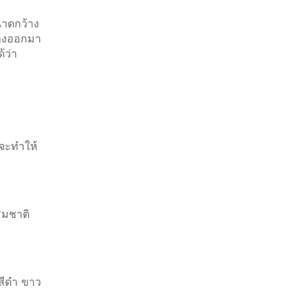
ขนาดกว้าง
นวางออกมา
้ว่า
าจะทำให้
รมชาติ
 สีดำ ขาว